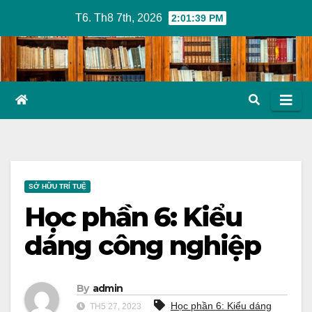
Skip
T6. Th8 7th, 2026
2:01:40 PM
to
content
SỞ HỮU TRÍ TUỆ
Học phần 6: Kiểu
dáng công nghiệp
By
admin
Học phần 6: Kiểu dáng
TH5 27, 2023