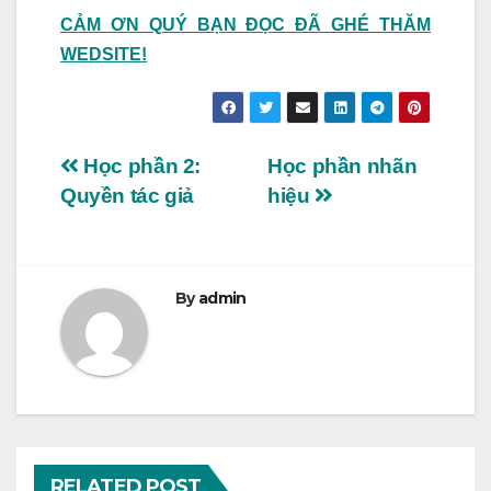
CẢM ƠN QUÝ BẠN ĐỌC ĐÃ GHÉ THĂM
WEDSITE!
Điều
Học phần 2:
Học phần nhãn
Quyền tác giả
hiệu
hướng
bài
viết
By
admin
RELATED POST