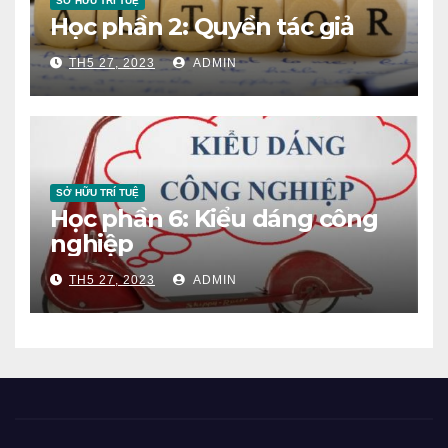
SỞ HỮU TRÍ TUỆ
Học phần 2: Quyền tác giả
TH5 27, 2023
ADMIN
SỞ HỮU TRÍ TUỆ
Học phần 6: Kiểu dáng công
nghiệp
TH5 27, 2023
ADMIN