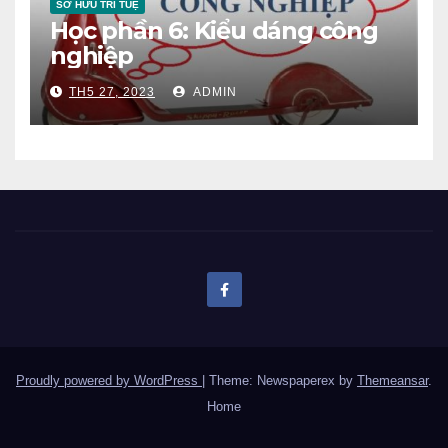
SỞ HỮU TRÍ TUỆ
Học phần 6: Kiểu dáng công
nghiệp
TH5 27, 2023
ADMIN
Proudly powered by WordPress
|
Theme: Newspaperex by
Themeansar
.
Home