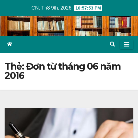
Skip
CN. Th8 9th, 2026
10:57:53 PM
to
content
Thẻ:
Đơn từ tháng 06 năm
2016