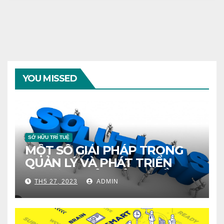
YOU MISSED
SỞ HỮU TRÍ TUỆ
MỘT SỐ GIẢI PHÁP TRONG
QUẢN LÝ VÀ PHÁT TRIỂN
THƯƠNG HIỆU CỘNG ĐỒNG
TH5 27, 2023
ADMIN
Ở VIỆT NAM