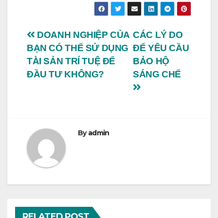
Điều
DOANH NGHIỆP CỦA
CÁC LÝ DO
BẠN CÓ THỂ SỬ DỤNG
ĐỂ YÊU CẦU
hướng
TÀI SẢN TRÍ TUỆ ĐỂ
BẢO HỘ
bài
ĐẦU TƯ KHÔNG?
SÁNG CHẾ
viết
By
admin
RELATED POST