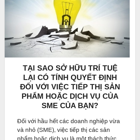
TẠI SAO SỞ HỮU TRÍ TUỆ
LẠI CÓ TÍNH QUYẾT ĐỊNH
ĐỐI VỚI VIỆC TIẾP THỊ SẢN
PHẨM HOẶC DỊCH VỤ CỦA
SME CỦA BẠN?
Đối với hầu hết các doanh nghiệp vừa
và nhỏ (SME), việc tiếp thị các sản
phẩm hoặc dịch vụ là một thách thức