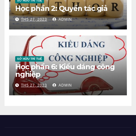
SỞ HỮU TRÍ TUỆ
Học phần 2: Quyền tác giả
TH5 27, 2023
ADMIN
SỞ HỮU TRÍ TUỆ
Học phần 6: Kiểu dáng công
nghiệp
TH5 27, 2023
ADMIN