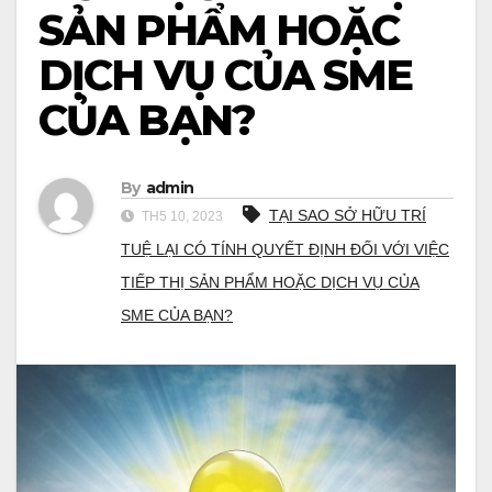
SẢN PHẨM HOẶC
DỊCH VỤ CỦA SME
CỦA BẠN?
By
admin
TẠI SAO SỞ HỮU TRÍ
TH5 10, 2023
TUỆ LẠI CÓ TÍNH QUYẾT ĐỊNH ĐỐI VỚI VIỆC
TIẾP THỊ SẢN PHẨM HOẶC DỊCH VỤ CỦA
SME CỦA BẠN?