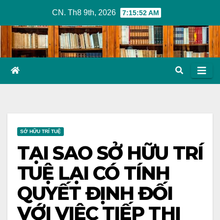
Skip
CN. Th8 9th, 2026
7:15:53 AM
to
content
SỞ HỮU TRÍ TUỆ
TẠI SAO SỞ HỮU TRÍ
TUỆ LẠI CÓ TÍNH
QUYẾT ĐỊNH ĐỐI
VỚI VIỆC TIẾP THỊ